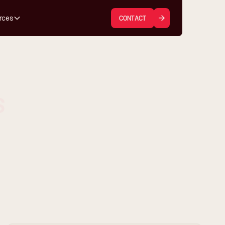
rces
CONTACT
s