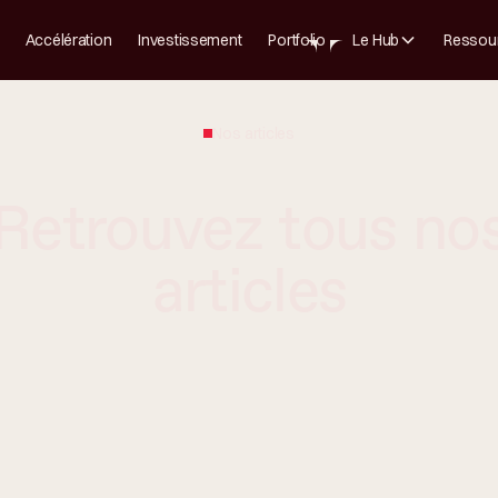
Accélération
Investissement
Portfolio
Le Hub
Ressou
Nos articles
Retrouvez tous no
articles