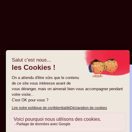
Nous accompagnons
les startups tech B2B
dans leur croissance