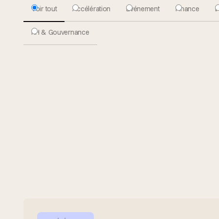
Voir tout
Accélération
Evénement
Finance
I
RH & Gouvernance