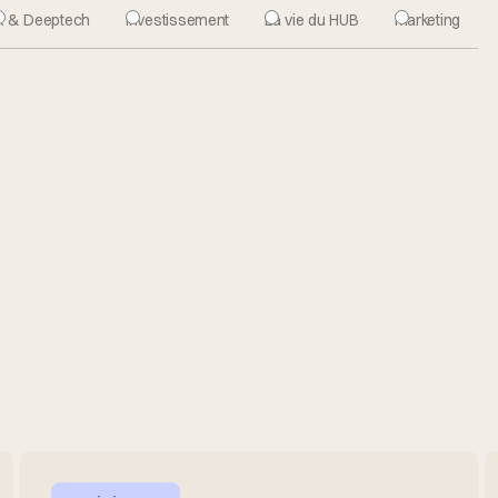
A & Deeptech
Investissement
La vie du HUB
Marketing