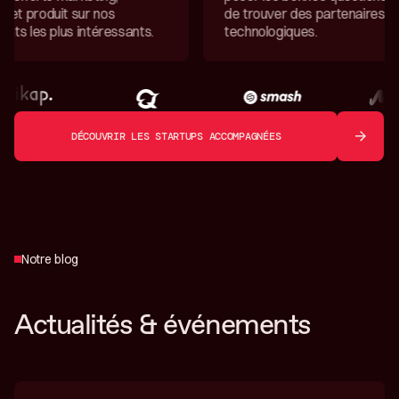
de trouver des partenaires
et d’écout
technologiques.
fois stimul
DÉCOUVRIR LES STARTUPS ACCOMPAGNÉES
Notre blog
Actualités & événements