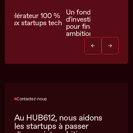
03
Un fonds
0 %
Une commun
d’investissement intégré
tech
solide, ouvert
pour financer votre
engagée à vo
ambition
Contactez-nous
Au HUB612, nous aidons
les startups à passer