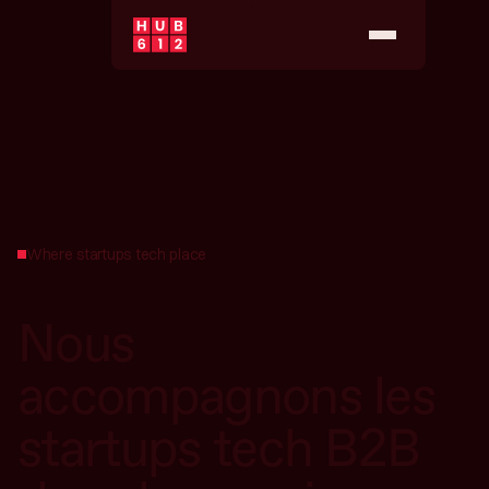
Where startups tech place
Nous
accompagnons les
startups tech B2B