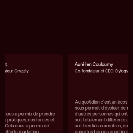
Aurélien Couloumy
Baptiste B
Co-fondateur et CEO, Dylogy
CTO & co-f
Au quotidien c’est un écosystème qui
Nous avons
nous permet d’évoluer, de rencontrer
l'accompag
d’autres personnes qui ont des projets
permis d’a
soit totalement différents des nôtres,
points de 
soit très liés aux nôtres, donc de se
expériment
poser les bonnes questions ou parfois
mélange d