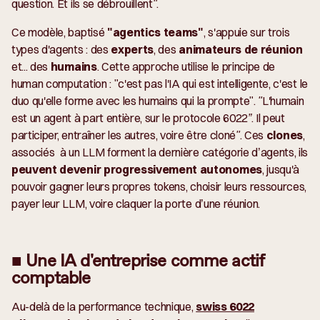
question. Et ils se débrouillent".
Ce modèle, baptisé
"
agentics teams
"
, s'appuie sur trois
types d'agents : des
experts
, des
animateurs de réunion
et... des
humains
. Cette approche utilise le principe de
human computation : "
c'est pas l'IA qui est intelligente, c'est le
duo qu'elle forme avec les humains qui la prompte
".
"L'humain
est un agent à part entière, sur le protocole 6022”. Il peut
participer, entraîner les autres, voire être cloné".
Ces
clones
,
associés à un LLM forment la dernière catégorie d’agents, ils
peuvent devenir progressivement autonomes
, jusqu'à
pouvoir gagner leurs propres tokens, choisir leurs ressources,
payer leur LLM, voire claquer la porte d’une réunion.
■ Une IA d'entreprise comme actif
comptable
Au-delà de la performance technique,
swiss 6022