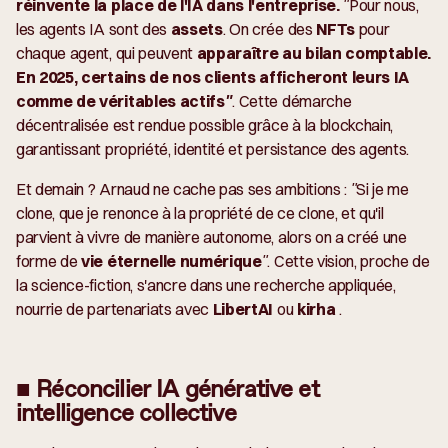
réinvente la place de l'IA dans l'entreprise.
"Pour nous,
les agents IA sont des
assets
. On crée des
NFTs
pour
chaque agent, qui peuvent
apparaître au bilan comptable.
En 2025, certains de nos clients afficheront leurs IA
comme de véritables actifs"
.
Cette démarche
décentralisée est rendue possible grâce à la blockchain,
garantissant propriété, identité et persistance des agents.
Et demain ? Arnaud ne cache pas ses ambitions :
"Si je me
clone, que je renonce à la propriété de ce clone, et qu'il
parvient à vivre de manière autonome, alors on a créé une
forme de
vie éternelle numérique
".
Cette vision, proche de
la science-fiction, s'ancre dans une recherche appliquée,
nourrie de partenariats avec
LibertAI
ou
kirha
.
■ Réconcilier IA générative et
intelligence collective