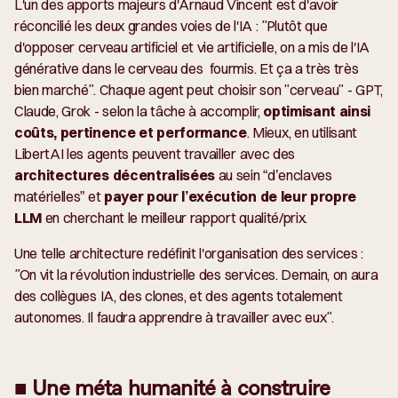
L'un des apports majeurs d'Arnaud Vincent est d'avoir
réconcilié les deux grandes voies de l'IA :
"Plutôt que
d'opposer cerveau artificiel et vie artificielle, on a mis de l'IA
générative dans le cerveau des fourmis. Et ça a très très
bien marché".
Chaque agent peut choisir son "cerveau" - GPT,
Claude, Grok - selon la tâche à accomplir,
optimisant ainsi
coûts, pertinence et performance
. Mieux, en utilisant
LibertAI les agents peuvent travailler avec des
architectures décentralisées
au sein “d’enclaves
matérielles” et
payer pour l’exécution de leur propre
LLM
en cherchant le meilleur rapport qualité/prix.
Une telle architecture redéfinit l'organisation des services :
"On vit la révolution industrielle des services. Demain, on aura
des collègues IA, des clones, et des agents totalement
autonomes. Il faudra apprendre à travailler avec eux".
■ Une méta humanité à construire