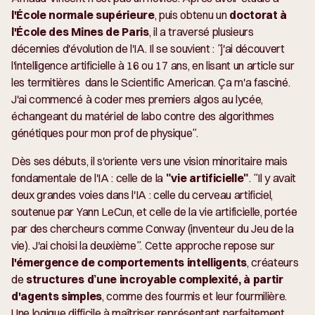
l'École normale supérieure
, puis obtenu un
doctorat à
l'École des Mines de Paris
, il a traversé plusieurs
décennies d'évolution de l'IA. Il se souvient :
"j'ai découvert
l'intelligence artificielle à 16 ou 17 ans, en lisant un article sur
les termitières dans le Scientific American. Ça m'a fasciné.
J'ai commencé à coder mes premiers algos au lycée,
échangeant du matériel de labo contre des algorithmes
génétiques pour mon prof de physique".
Dès ses débuts, il s'oriente vers une vision minoritaire mais
fondamentale de l'IA : celle de la
"vie artificielle"
.
"Il y avait
deux grandes voies dans l'IA : celle du cerveau artificiel,
soutenue par Yann LeCun, et celle de la vie artificielle, portée
par des chercheurs comme Conway (inventeur du Jeu de la
vie). J'ai choisi la deuxième".
Cette approche repose sur
l'émergence de comportements intelligents
, créateurs
de
structures d’une incroyable complexité, à partir
d'agents simples
, comme des fourmis et leur fourmilière.
Une logique difficile à maîtriser, représentant parfaitement