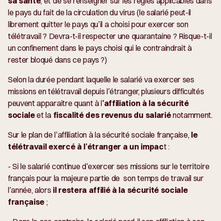
sa santé
, et de se renseigner sur les règles applicables dans
le pays du fait de la circulation du virus (le salarié peut-il
librement quitter le pays qu’il a choisi pour exercer son
télétravail ? Devra-t-il respecter une quarantaine ? Risque-t-il
un confinement dans le pays choisi qui le contraindrait à
rester bloqué dans ce pays ?)
Selon la durée pendant laquelle le salarié va exercer ses
missions en télétravail depuis l’étranger, plusieurs difficultés
peuvent apparaitre quant à l
’affiliation à la sécurité
sociale
et la
fiscalité des revenus du salarié
notamment.
Sur le plan de l’affiliation à la sécurité sociale française,
le
télétravail exercé à l’étranger a un impac
t :
- Si le salarié continue d’exercer ses missions sur le territoire
français pour la majeure partie de son temps de travail sur
l’année, alors
il restera affilié à la sécurité sociale
française
;