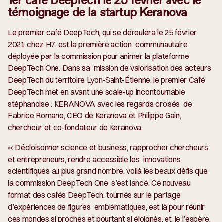
1er café DeepTech le 25 février avec le
témoignage de la startup Keranova
Le premier café DeepTech, qui se déroulera le 25 février
2021 chez H7, est la première action communautaire
déployée par la commission pour animer la plateforme
DeepTech One. Dans sa mission de valorisation des acteurs
DeepTech du territoire Lyon-Saint-Étienne, le premier Café
DeepTech met en avant une scale-up incontournable
stéphanoise : KERANOVA avec les regards croisés de
Fabrice Romano, CEO de Keranova et Philippe Gain,
chercheur et co-fondateur de Keranova.
«
Décloisonner science et business, rapprocher chercheurs
et entrepreneurs, rendre accessible les innovations
scientifiques au plus grand nombre, voilà les beaux défis que
la commission DeepTech One s’est lancé. Ce nouveau
format des cafés DeepTech, tournés sur le partage
d’expériences de figures emblématiques, est là pour réunir
ces mondes si proches et pourtant si éloignés, et, je l’espère,