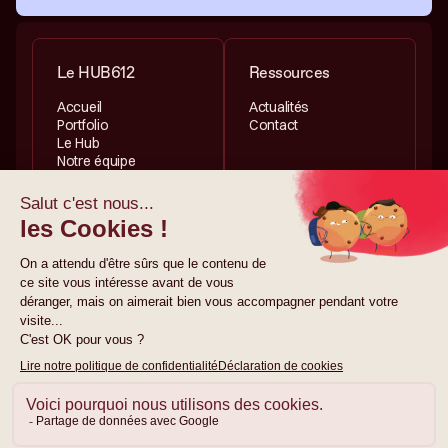
Le HUB612
Ressources
Accueil
Actualités
Portfolio
Contact
Le Hub
Notre équipe
Services
Informations légales
Investissement
Politique de
Accélération
confidentialité
Politique de cookies
Mentions légales
© 2026 HUB612. Tous
droits réservés.
Site créé par
gemeosagency.com