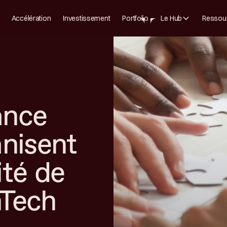
Accélération
Investissement
Portfolio
Le Hub
Ressou
ance
anisent
ité de
nTech