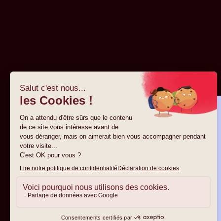
Nous accompagnons
les startups tech B2B
dans leur croissance