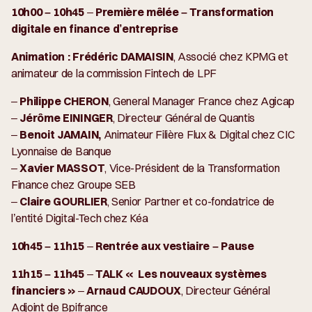
10h00 – 10h45
–
Première mêlée – Transformation
digitale en finance d’entreprise
Animation :
Frédéric DAMAISIN
, Associé chez KPMG et
animateur de la commission Fintech de LPF
–
Philippe CHERON
, General Manager France chez Agicap
–
Jérôme EININGER
, Directeur Général de Quantis
–
Benoit JAMAIN,
Animateur Filière Flux & Digital chez CIC
Lyonnaise de Banque
–
Xavier MASSOT
, Vice-Président de la Transformation
Finance chez Groupe SEB
–
Claire GOURLIER
, Senior Partner et co-fondatrice de
l’entité Digital-Tech chez Kéa
10h45 – 11h15
–
Rentrée aux vestiaire – Pause
11h15 – 11h45
–
TALK « Les nouveaux systèmes
financiers »
–
Arnaud CAUDOUX
, Directeur Général
Adjoint de Bpifrance