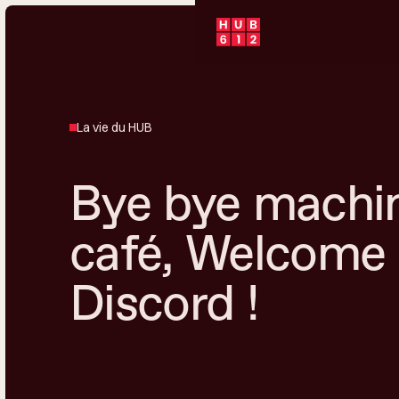
La vie du HUB
Bye bye machi
café, Welcome
Discord !