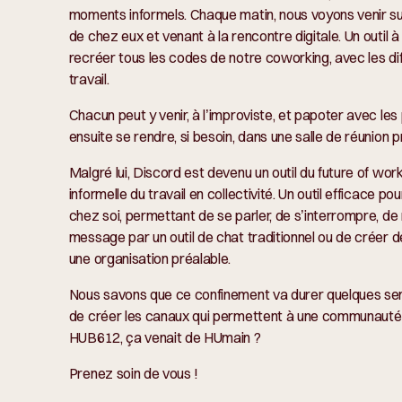
moments informels. Chaque matin, nous voyons venir s
de chez eux et venant à la rencontre digitale. Un outil 
recréer tous les codes de notre coworking, avec les d
travail.
Chacun peut y venir, à l’improviste, et papoter avec le
ensuite se rendre, si besoin, dans une salle de réunion p
Malgré lui, Discord est devenu un outil du future of work
informelle du travail en collectivité. Un outil efficace p
chez soi, permettant de se parler, de s’interrompre, de
message par un outil de chat traditionnel ou de créer
une organisation préalable.
Nous savons que ce confinement va durer quelques sema
de créer les canaux qui permettent à une communauté d
HUB612, ça venait de HUmain ?
Prenez soin de vous !