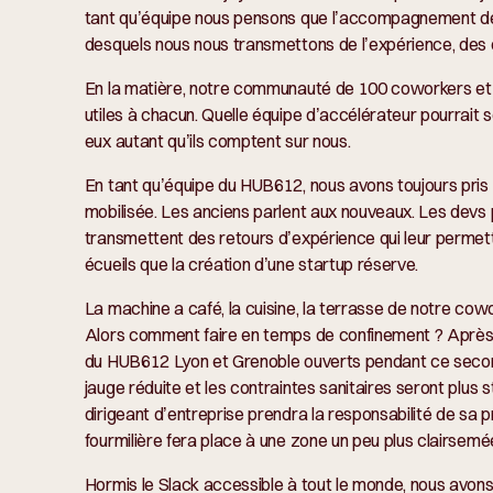
tant qu’équipe nous pensons que l’accompagnement de
desquels nous nous transmettons de l’expérience, de
En la matière, notre communauté de 100 coworkers e
utiles à chacun. Quelle équipe d’accélérateur pourrait
eux autant qu’ils comptent sur nous.
En tant qu’équipe du HUB612, nous avons toujours pris s
mobilisée. Les anciens parlent aux nouveaux. Les devs 
transmettent des retours d’expérience qui leur permette
écueils que la création d’une startup réserve.
La machine a café, la cuisine, la terrasse de notre cow
Alors comment faire en temps de confinement ? Après 
du HUB612 Lyon et Grenoble ouverts pendant ce second 
jauge réduite et les contraintes sanitaires seront plus 
dirigeant d’entreprise prendra la responsabilité de sa
fourmilière fera place à une zone un peu plus clairsem
Hormis le Slack accessible à tout le monde, nous avon