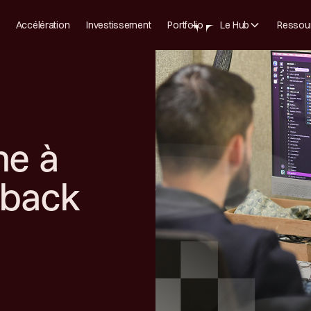
Accélération
Investissement
Portfolio
Le Hub
Ressou
ne à
 back