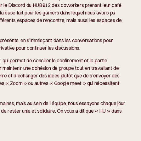
ur le Discord du HUB612 des coworkers prenant leur café
à la base fait pour les gamers dans lequel nous avons pu
ifférents espaces de rencontre, mais aussi les espaces de
s présents, en s’immisçant dans les conversations pour
rivative pour continuer les discussions.
, qui permet de concilier le confinement et la partie
our maintenir une cohésion de groupe tout en travaillant de
 rire et d’échanger des idées plutôt que de s’envoyer des
 des « Zoom » ou autres « Google meet » qui nécessitent
ines, mais au sein de l’équipe, nous essayons chaque jour
e rester unie et solidaire. On vous a dit que « HU » dans