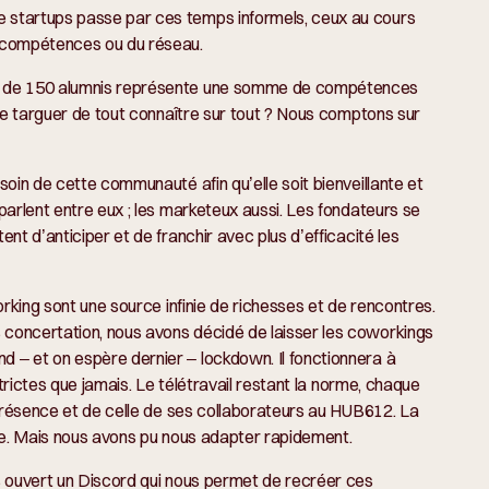
 startups passe par ces temps informels, ceux au cours
s compétences ou du réseau.
t de 150 alumnis représente une somme de compétences
 se targuer de tout connaître sur tout ? Nous comptons sur
oin de cette communauté afin qu’elle soit bienveillante et
parlent entre eux ; les marketeux aussi. Les fondateurs se
nt d’anticiper et de franchir avec plus d’efficacité les
orking sont une source infinie de richesses et de rencontres.
concertation, nous avons décidé de laisser les coworkings
– et on espère dernier – lockdown. Il fonctionnera à
strictes que jamais. Le télétravail restant la norme, chaque
 présence et de celle de ses collaborateurs au HUB612. La
ée. Mais nous avons pu nous adapter rapidement.
s ouvert un Discord qui nous permet de recréer ces