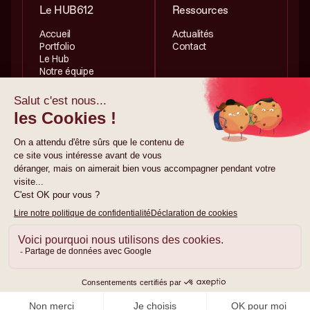
Le HUB612
Ressources
Accueil
Actualités
Portfolio
Contact
Le Hub
Notre équipe
Services
Informations légales
Investissement
Politique de
Accélération
confidentialité
Politique de cookies
Mentions légales
© 2026 HUB612. Tous
droits réservés.
Site créé par
gemeosagency.com