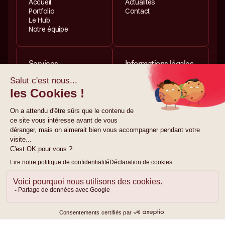
Accueil
Actualités
Portfolio
Contact
Le Hub
Notre équipe
Services
Informations légales
Investissement
Politique de
Accélération
confidentialité
Politique de cookies
Mentions légales
© 2026 HUB612. Tous
droits réservés.
Site créé par
gemeosagency.com