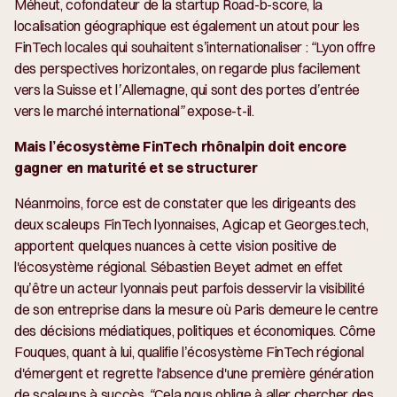
Méheut, cofondateur de la startup Road-b-score, la
localisation géographique est également un atout pour les
FinTech locales qui souhaitent s’internationaliser :
“Lyon offre
des perspectives horizontales, on regarde plus facilement
vers la Suisse et l’Allemagne, qui sont des portes d’entrée
vers le marché international”
expose-t-il.
Mais l’écosystème FinTech rhônalpin doit encore
gagner en maturité et se structurer
Néanmoins, force est de constater que les dirigeants des
deux scaleups FinTech lyonnaises, Agicap et Georges.tech,
apportent quelques nuances à cette vision positive de
l'écosystème régional. Sébastien Beyet admet en effet
qu’être un acteur lyonnais peut parfois desservir la visibilité
de son entreprise dans la mesure où Paris demeure le centre
des décisions médiatiques, politiques et économiques. Côme
Fouques, quant à lui, qualifie l’écosystème FinTech régional
d'émergent et regrette l'absence d'une première génération
de scaleups à succès.
“Cela nous oblige à aller chercher des