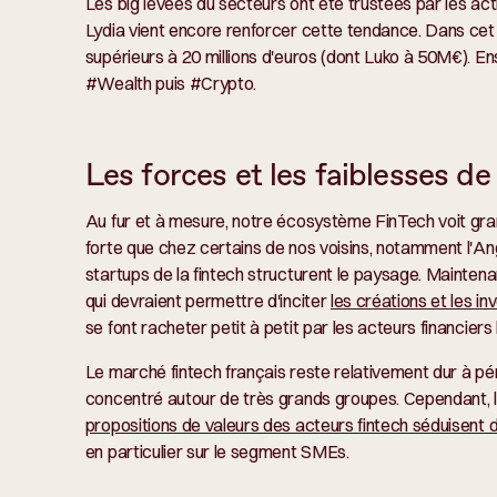
Les big levées du secteurs ont été trustées par les
Lydia vient encore renforcer cette tendance. Dans cet é
supérieurs à 20 millions d'euros (dont Luko à 50M€). 
#Wealth puis #Crypto.
Les forces et les faiblesses de
Au fur et à mesure, notre écosystème FinTech voit gran
forte que chez certains de nos voisins, notamment l'An
startups de la fintech structurent le paysage. Mainten
qui devraient permettre d'inciter
les créations et les i
se font racheter petit à petit par les acteurs financiers 
Le marché fintech français reste relativement dur à pé
concentré autour de très grands groupes. Cependant,
propositions de valeurs des acteurs fintech séduisent de
en particulier sur le segment SMEs.