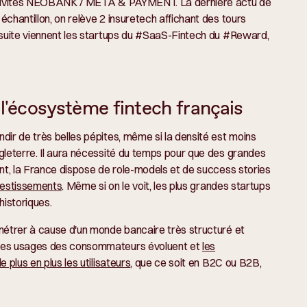
 activités NEOBANK / META & PAYMENT. La dernière actu de
chantillon, on relève 2 insuretech affichant des tours
Ensuite viennent les startups du #SaaS-Fintech du #Reward,
 l'écosystème fintech français
dir de très belles pépites, même si la densité est moins
gleterre. Il aura nécessité du temps pour que des grandes
ant, la France dispose de role-models et de success stories
nvestissements
. Même si on le voit, les plus grandes startups
historiques.
nétrer à cause d'un monde bancaire très structuré et
 les usages des consommateurs évoluent et
les
 plus en plus les utilisateurs
, que ce soit en B2C ou B2B,