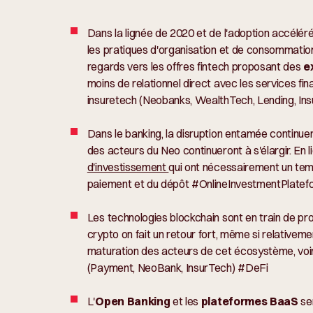
Dans la lignée de 2020 et de l'adoption accélér
les pratiques d'organisation et de consommation, 
regards vers les offres fintech proposant des
e
moins de relationnel direct avec les services fina
insuretech (Neobanks, WealthTech, Lending, I
Dans le banking, la disruption entamée continuer
des acteurs du Neo continueront à s'élargir. En 
d'investissement
qui ont nécessairement un temp
paiement et du dépôt #OnlineInvestmentPlatef
Les technologies blockchain sont en train de pr
crypto on fait un retour fort, même si relativeme
maturation des acteurs de cet écosystème, voir 
(Payment, NeoBank, InsurTech) #DeFi
L'
Open Banking
et les
plateformes BaaS
ser