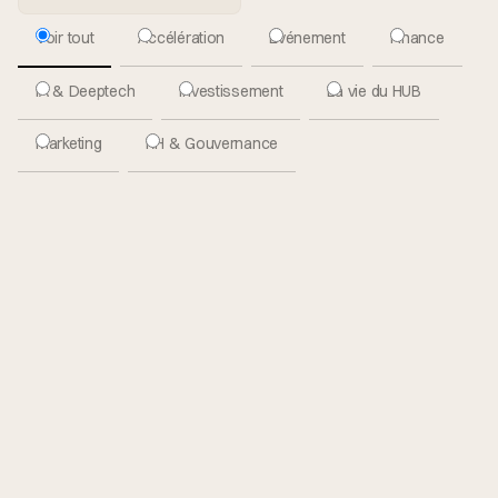
Voir tout
Accélération
Evénement
Finance
IA & Deeptech
Investissement
La vie du HUB
Marketing
RH & Gouvernance