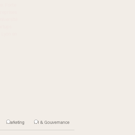
te. Forte
treprises
niversité
artups
e Lyon en
Marketing
RH & Gouvernance