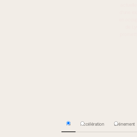
actuelle
d'une ex
en occup
de Ly
promette
All
Accélération
Evénement