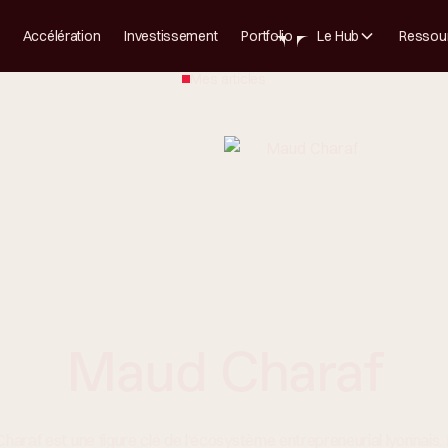
Accélération
Investissement
Portfolio
Le Hub
Ressou
Mes articles
Maud Charaf
araf est une figure clé de l'écosystème entrepreneurial lyonnais. 