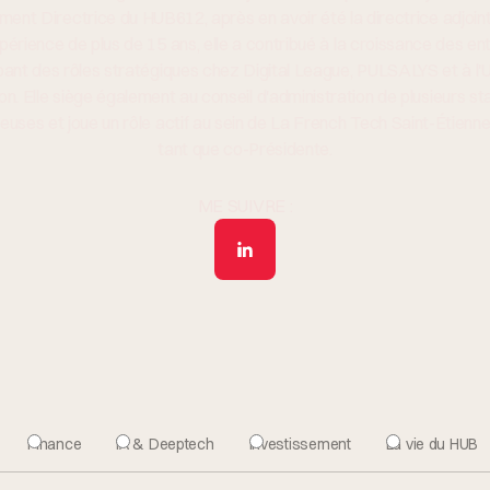
ment Directrice du HUB612, après en avoir été la directrice adjoin
périence de plus de 15 ans, elle a contribué à la croissance des en
ant des rôles stratégiques chez Digital League, PULSALYS et à l'U
on. Elle siège également au conseil d'administration de plusieurs st
uses et joue un rôle actif au sein de La French Tech Saint-Étienn
tant que co-Présidente.
ME SUIVRE :
Finance
IA & Deeptech
Investissement
La vie du HUB