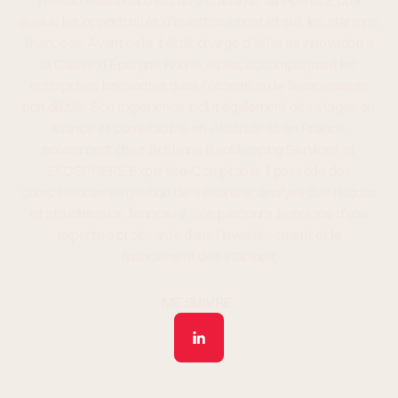
Alessio Mestrinaro est un VC analyst au HUB612, où il
évalue les opportunités d’investissement et suit les startups
financées. Avant cela, il était chargé d’affaires innovation à
la Caisse d’Épargne Rhône Alpes, accompagnant les
entreprises innovantes dans l’obtention de financements
non dilutifs. Son expérience inclut également des stages en
finance et comptabilité en Australie et en France,
notamment chez Brisbane Bookkeeping Services et
EKOSPHERE Expertise-Comptable. Il possède des
compétences en gestion de trésorerie, analyse des risques
et structuration financière. Son parcours témoigne d’une
expertise croissante dans l’investissement et le
financement des startups;
ME SUIVRE :