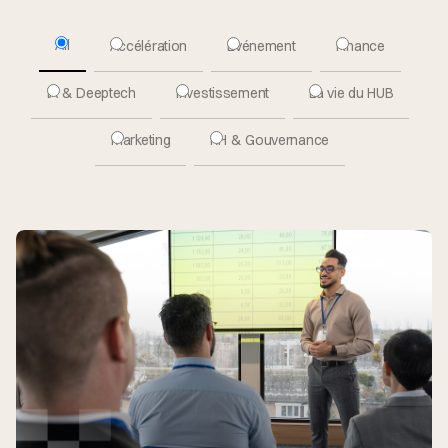
All
Accélération
Evénement
Finance
IA & Deeptech
Investissement
La vie du HUB
Marketing
RH & Gouvernance